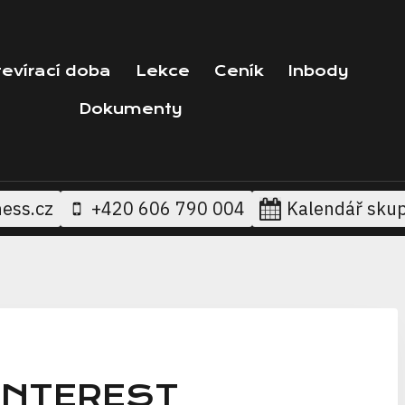
evírací doba
Lekce
Ceník
Inbody
Dokumenty
ess.cz
+420 606 790 004
Kalendář sku
INTEREST