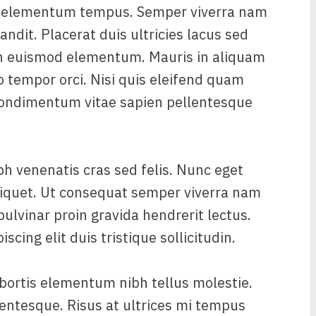
ed elementum tempus. Semper viverra nam
andit. Placerat duis ultricies lacus sed
an euismod elementum. Mauris in aliquam
io tempor orci. Nisi quis eleifend quam
A condimentum vitae sapien pellentesque
bh venenatis cras sed felis. Nunc eget
liquet. Ut consequat semper viverra nam
pulvinar proin gravida hendrerit lectus.
cing elit duis tristique sollicitudin.
bortis elementum nibh tellus molestie.
entesque. Risus at ultrices mi tempus