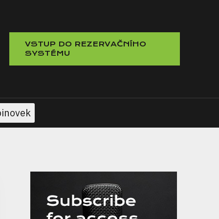
VSTUP DO REZERVAČNÍHO
SYSTÉMU
pinovek