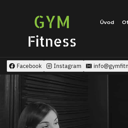
Přeskočit
na
obsah
Úvod
Ot
Facebook
Instagram
info@gymfitn