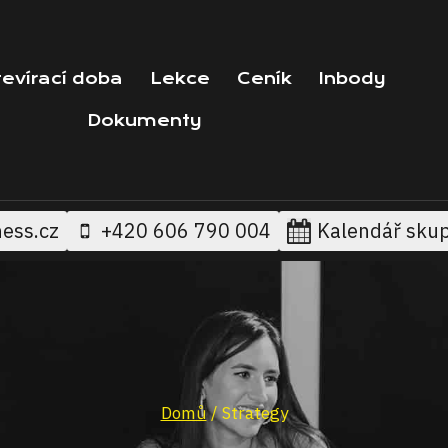
evírací doba
Lekce
Ceník
Inbody
Dokumenty
ess.cz
+420 606 790 004
Kalendář sku
Domů
/
Strategy